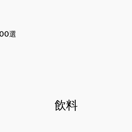
00選
飲料