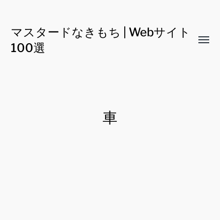
マスタードなきもち | Webサイト
Toggl
100選
menu
車